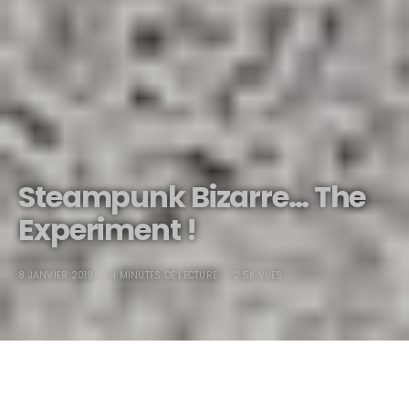
Steampunk Bizarre… The
Experiment !
8 JANVIER 2019
11 MINUTES DE LECTURE
2.5K VUES