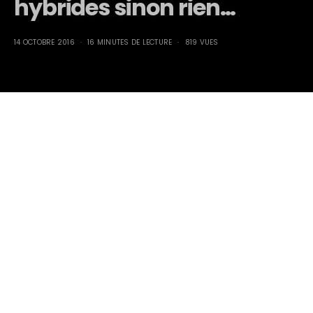
hybrides sinon rien…
14 OCTOBRE 2016
16 MINUTES DE LECTURE
819 VUES
Toyota et Lexus : Des hybrides sinon rien…
Par Marcel PIROTTE
Il y a près de vingt ans, Toyota créait la surprise en
lançant au Japon, dès aout 1997, le premier bus
hybride Coaster EV suivi quelques mois plus tard par la
Prius, la première berline hybride devant être
fabriquée en grande série.
C’était au cœur du Continent asiatique, très loin de la vieille