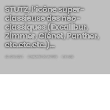
STUTZ, l’icône super-
classieuse des néo-
classiques (Excalibur,
Zimmer, Clénet, Panther,
etc.etc.etc.)…
20 JUIN 2022
21 MINUTES DE LECTURE
3.1K VUES
STUTZ, l’icône super-classieuse des
néo-classiques (Excalibur, Zimmer,
Clénet, Panther, etc.etc.etc.)…