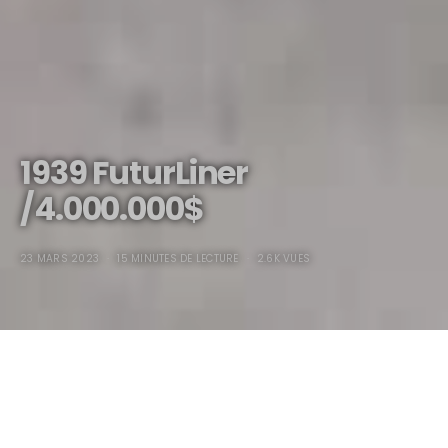
1939 FuturLiner
/4.000.000$
23 MARS 2023
15 MINUTES DE LECTURE
2.6K VUES