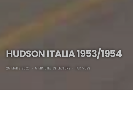
HUDSON ITALIA 1953/1954
25 MARS 2023
5 MINUTES DE LECTURE
1.5K VUES
HUDSON ITALIA 1953/1954