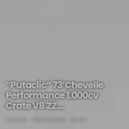
“Putaclic” 73’Chevelle
Performance 1.000cv
Crate V8 ZZ…
4 AVRIL 2026
7 MINUTES DE LECTURE
2.9K VUES