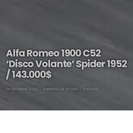
Alfa Romeo 1900 C52
‘Disco Volante’ Spider 1952
/ 143.000$
24 SEPTEMBRE 2022
6 MINUTES DE LECTURE
2.1K VUES
Alfa Romeo 1900 C52