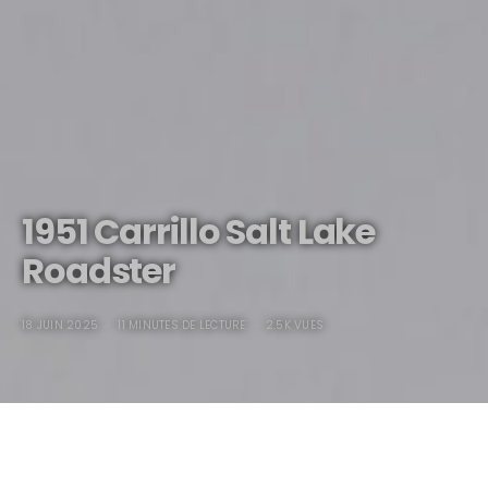
1951 Carrillo Salt Lake
Roadster
18 JUIN 2025
11 MINUTES DE LECTURE
2.5K VUES
1951 Carrillo Salt Lake