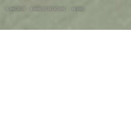
15 MAI 2025
9 MINUTES DE LECTURE
1.6K VUES
Mercedes-Maybach
SL680 2026