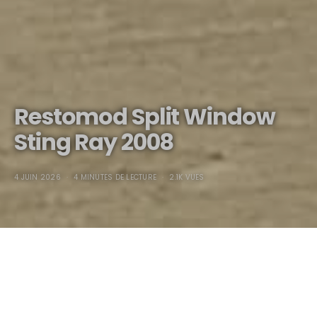
Restomod Split Window
Sting Ray 2008
4 JUIN 2026
4 MINUTES DE LECTURE
2.1K VUES
Restomod Split Window
Sting Ray 2008